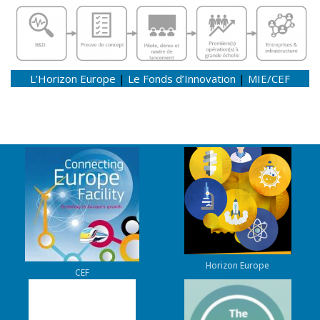
L’Horizon Europe
|
Le Fonds d’Innovation
|
MIE/CEF
Horizon Europe
CEF