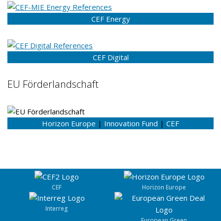
CEF Energy
CEF Digital
EU Förderlandschaft
Horizon Europe
|
Innovation Fund
|
CEF
CEF
Horizon Europe
Interreg
European Green