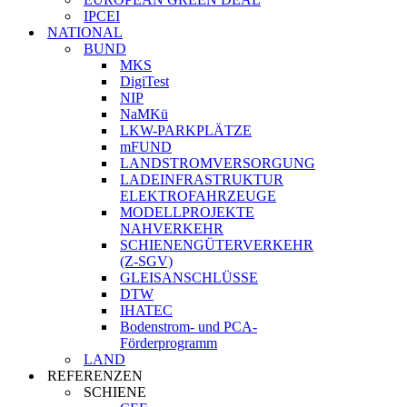
IPCEI
NATIONAL
BUND
MKS
DigiTest
NIP
NaMKü
LKW-PARKPLÄTZE
mFUND
LANDSTROMVERSORGUNG
LADEINFRASTRUKTUR
ELEKTROFAHRZEUGE
MODELLPROJEKTE
NAHVERKEHR
SCHIENENGÜTERVERKEHR
(Z-SGV)
GLEISANSCHLÜSSE
DTW
IHATEC
Bodenstrom- und PCA-
Förderprogramm
LAND
REFERENZEN
SCHIENE