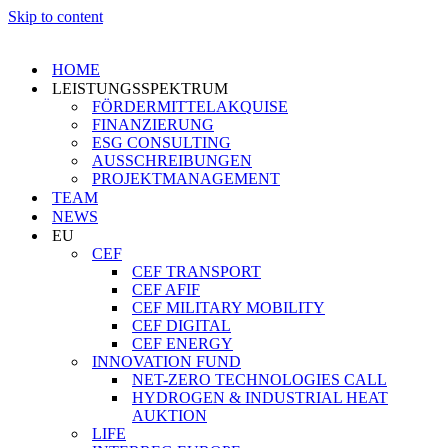
Skip to content
HOME
LEISTUNGSSPEKTRUM
FÖRDERMITTELAKQUISE
FINANZIERUNG
ESG CONSULTING
AUSSCHREIBUNGEN
PROJEKTMANAGEMENT
TEAM
NEWS
EU
CEF
CEF TRANSPORT
CEF AFIF
CEF MILITARY MOBILITY
CEF DIGITAL
CEF ENERGY
INNOVATION FUND
NET-ZERO TECHNOLOGIES CALL
HYDROGEN & INDUSTRIAL HEAT
AUKTION
LIFE