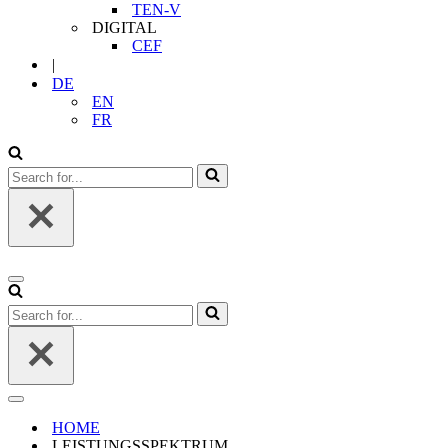
TEN-V
DIGITAL
CEF
|
DE
EN
FR
Search
for...
Navigation
Menu
Search
for...
Navigation
Menu
HOME
LEISTUNGSSPEKTRUM