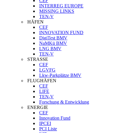
CEF
INTERREG EUROPE
MISSING LINKS
TEN-V
HÄFEN
CEF
INNOVATION FUND
DigiTest BMV
NaMKü BMV
LNG BMV
TEN-V
STRASSE
CEF
LGVFG
Lkw-Parkplätze BMV
FLUGHÄFEN
CEF
LIFE
TEN-V
Forschung & Entwicklung
ENERGIE
CEF
Innovation Fund
IPCEI
PCI Liste