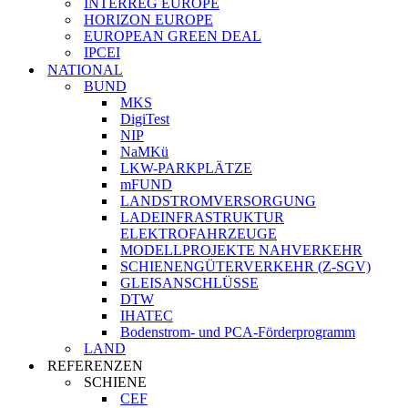
INTERREG EUROPE
HORIZON EUROPE
EUROPEAN GREEN DEAL
IPCEI
NATIONAL
BUND
MKS
DigiTest
NIP
NaMKü
LKW-PARKPLÄTZE
mFUND
LANDSTROMVERSORGUNG
LADEINFRASTRUKTUR
ELEKTROFAHRZEUGE
MODELLPROJEKTE NAHVERKEHR
SCHIENENGÜTERVERKEHR (Z-SGV)
GLEISANSCHLÜSSE
DTW
IHATEC
Bodenstrom- und PCA-Förderprogramm
LAND
REFERENZEN
SCHIENE
CEF