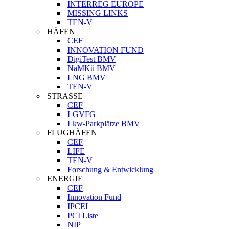
INTERREG EUROPE
MISSING LINKS
TEN-V
HÄFEN
CEF
INNOVATION FUND
DigiTest BMV
NaMKü BMV
LNG BMV
TEN-V
STRASSE
CEF
LGVFG
Lkw-Parkplätze BMV
FLUGHÄFEN
CEF
LIFE
TEN-V
Forschung & Entwicklung
ENERGIE
CEF
Innovation Fund
IPCEI
PCI Liste
NIP